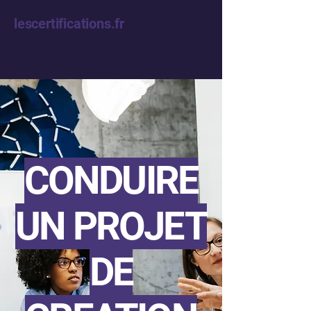
lescertifications.fr
CONDUIRE
UN PROJET
DE