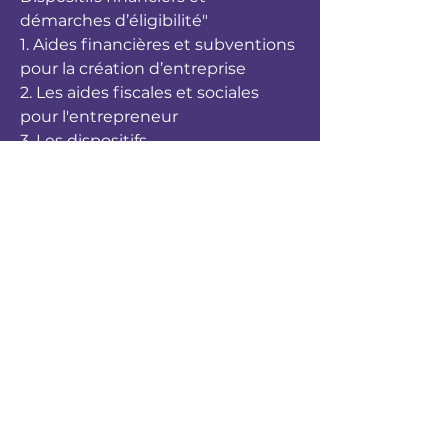
démarches d’éligibilité"
1. Aides financières et subventions
pour la création d’entreprise
2. Les aides fiscales et sociales
pour l'entrepreneur
3. Les dispositifs
d'accompagnement pour la
création d’entreprise
4. Les aides régionales et locales
"Élaboration d’un argumentaire de
présentation : Adapter son
discours selon les interlocuteurs
pour un impact maximal"
1. Structure générale de
l'argumentaire
2.Adaptation de l'argumentaire
selon l'interlocuteur
3. Conseils pratiques pour une