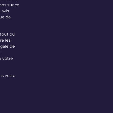
ns sur ce
 avis
que de
 tout ou
re les
égale de
e
e votre
ns votre