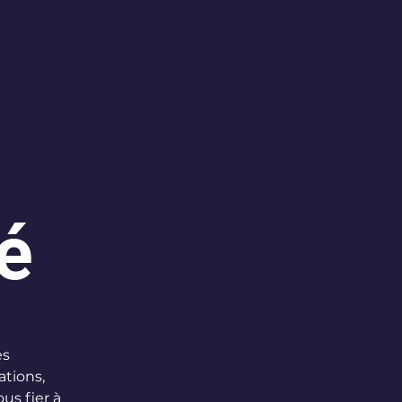
té
es
ations,
us fier à