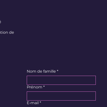
é
ation de
Nom de famille
*
Prénom
*
E‑mail
*