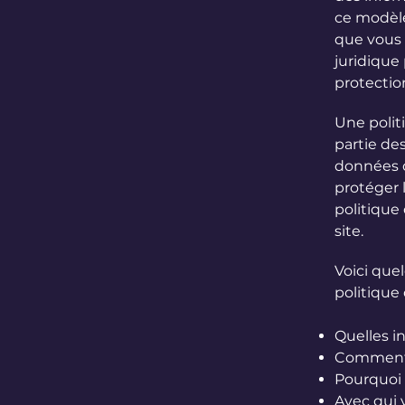
ce modèle
que vous
juridique
protectio
Une polit
partie des
données de
protéger l
politique 
site.
Voici que
politique 
Quelles i
Comment v
Pourquoi 
Avec qui 