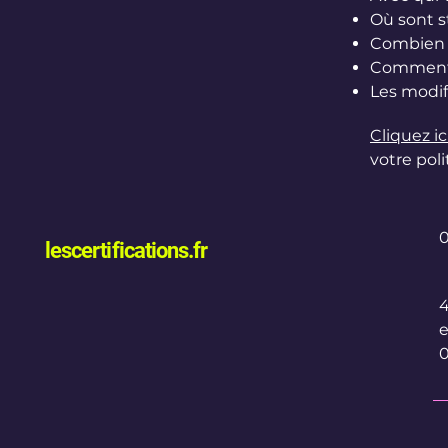
Où sont s
Combien d
Comment 
Les modif
Cliquez ic
votre poli
0
lescertifications.fr
4
e
0